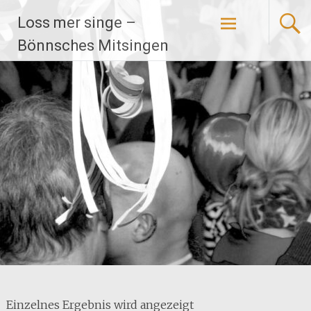
Zum
Loss mer singe –
Inhalt
springen
Bönnsches Mitsingen
Einzelnes Ergebnis wird angezeigt